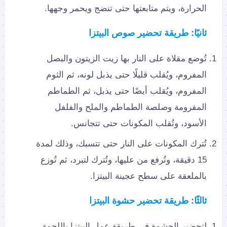
الحرارة، ويتم متابعتها حتى تنضج ويحمر وجهها.
ثانيًا: طريقة تحضير صوص البيتزا
تُوضع مقلاة على النار بها زيت الزيتون والبصل
المفروم، ويُقلب قليلًا حتى يذبل لونه، ثم الثوم
المفروم، ويُقلب أيضًا حتى يذبل، ثم الطماطم
المفرومة وصلصة الطماطم والملح والفلفل
الأسود، وتُقلب المكونات حتى تتجانس.
تُترك المكونات على النار حتى تتسبك، وذلك لمدة
15 دقيقة، وتُرفع من عليها، وتُترك لتبرد، ثم تُوزع
بالملعقة على سطح عجينة البيتزا.
ثالثًا: طريقة تحضير حشوة البيتزا
لتحضير الحشوة في طريقة عمل البيتزا باللحمة