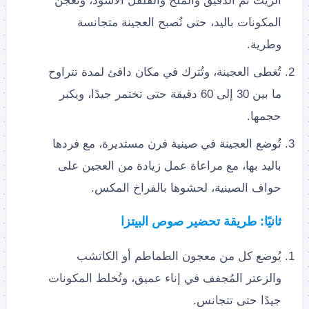
الزيت ثم الدقيق والملح والفلفل الأسود، وتعجن
المكونات باليد، حتى تُصبح العجينة متجانسة
وطرية.
تُغطى العجينة، وتُترك في مكان دافئ لمدة تتراوح
ما بين 30 إلى 60 دقيقة حتى تختمر جيدًا، ويكبر
حجمها.
تُوضع العجينة في صينية فرن مستديرة، مع فردها
باليد بها، مع مراعاة عمل زيادة من العجين على
حواف الصينية، لحشوها بالفراخ المكس.
ثانيًا: طريقة تحضير صوص البيتزا
يُوضع كل من معجون الطماطم أو الكاتشب
والزعتر المُجفف في إناء عميق، وتُخلط المكونات
جيدًا حتى تتجانس.