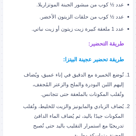
عدد ½ كوب من مبشور الجبنة الموتزاريلا.
عدد ½ كوب من حلقات الزيتون الأخضر.
عدد 1 ملعقة كبيرة زيت زيتون أو زيت نباتي.
طريقة التحضير:
طريقة تحضير عجينة البيتزا:
تُوضع الخميرة مع الدقيق في إناء عميق، ويُضاف
إليهم اللبن البودرة والملح والزعتر المُجفف،
وتُقلب المكونات بالملعقة حتى تتجانس.
يُضاف الزبادي والمايونيز والزيت للخليط، وتُقلب
المكونات جيدًا باليد، ثم يُضاف الماء الدافئ
تدريجيًا مع استمرار التقليب باليد حتى تُصبح
العجينة متماسكة وطرية.