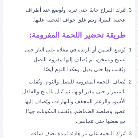
تُترك الفراخ جانبًا حتى تبرد، وتُوضع عند أطراف
عجينة البيتزا، ويتم غلق حواف العجينة عليها.
طريقة تحضير اللحمة المفرومة:
تُوضع السمن أو الزبدة في مقلاة على النار حتى
تسيح وتسخن، ثم يُضاف إليها مفروم البصل،
ويُقلب بها حتى يذبل، وهكذا الثوم أيضًا.
تُضاف اللحمة المفرومة للبصل والثوم، وتُقلب
باستمرار حتى يتغير لونها، ثم تُتبل بالملح والفلفل
الأسود والزعتر المجفف والبهارات، ويُضاف إليها
عصير وصلصة الطماطم، وتُقلب المكونات جيدًا
مع بعضها حتى تتجانس.
تُترك اللحمة على نار هادئة لمدة نصف ساعة