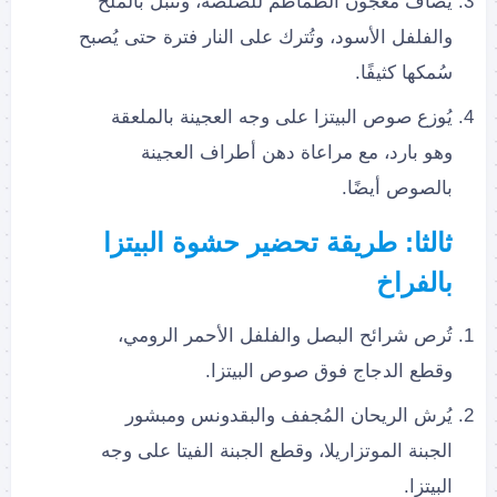
يُضاف معجون الطماطم للصلصة، وتُتبل بالملح
والفلفل الأسود، وتُترك على النار فترة حتى يُصبح
سُمكها كثيفًا.
يُوزع صوص البيتزا على وجه العجينة بالملعقة
وهو بارد، مع مراعاة دهن أطراف العجينة
بالصوص أيضًا.
ثالثا: طريقة تحضير حشوة البيتزا
بالفراخ
تُرص شرائح البصل والفلفل الأحمر الرومي،
وقطع الدجاج فوق صوص البيتزا.
يُرش الريحان المُجفف والبقدونس ومبشور
الجبنة الموتزاريلا، وقطع الجبنة الفيتا على وجه
البيتزا.