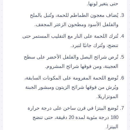
حتى يتغير لونها.
يُضاف معجون الطماطم للحمة، وتُتبل بالملح
والفلفل الأسود ومطحون الزعتر المجفف.
تُترك اللحمة على النار مع التقليب المستمر حتى
تنضج، وتُترك جانبًا لتبرد.
تُرص شرائح البصل والفلفل الأخضر على سطح
العجينة، ومن فوقها شرائح المشروم.
تُوضع اللحمة المفرومة على المكونات السابقة،
ويُرش من فوقها شرائح الزيتون ومبشور الجبنة
الموتزاريلا.
تُوضع البيتزا في فرن ساخن على درجة حرارة
180 درجة مئوية لمدة 20 دقيقة، حتى تنضج
البيتزا.