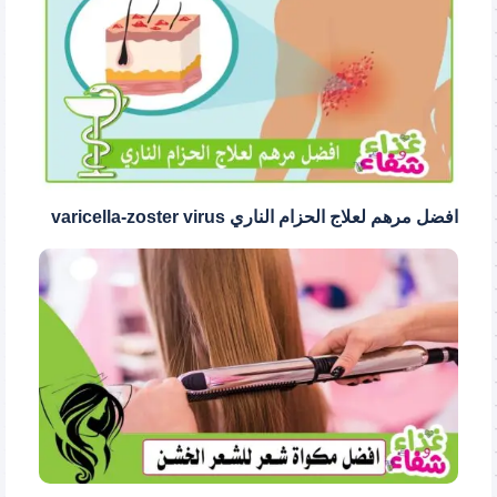
افضل مرهم لعلاج الحزام الناري varicella-zoster virus