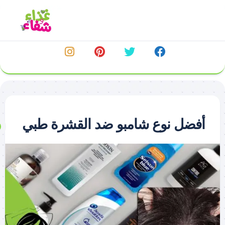
خطي
لى
لمحتوى
أفضل نوع شامبو ضد القشرة طبي