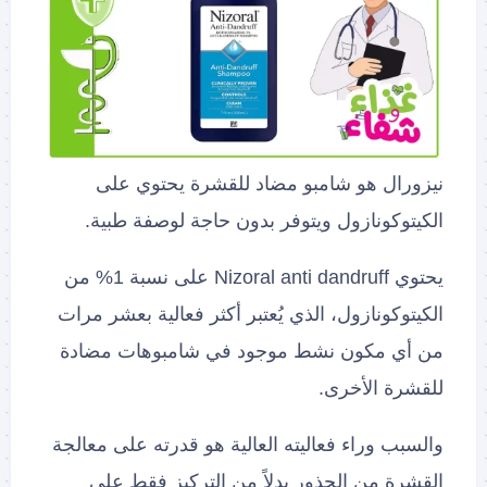
نيزورال هو شامبو مضاد للقشرة يحتوي على
الكيتوكونازول ويتوفر بدون حاجة لوصفة طبية.
يحتوي Nizoral anti dandruff على نسبة 1% من
الكيتوكونازول، الذي يُعتبر أكثر فعالية بعشر مرات
من أي مكون نشط موجود في شامبوهات مضادة
للقشرة الأخرى.
والسبب وراء فعاليته العالية هو قدرته على معالجة
القشرة من الجذور بدلاً من التركيز فقط على