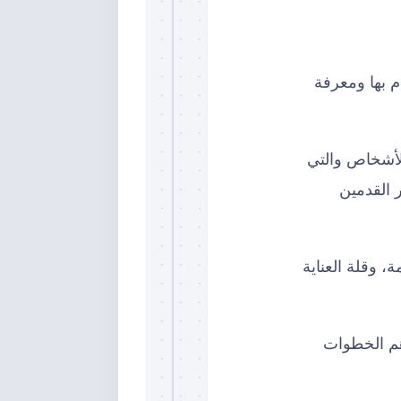
م بها ومعرفة
لأشخاص والتي
 القدمين
، وقلة العناية
م الخطوات