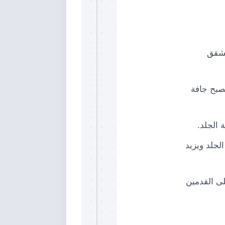
تشقق
صبح جافة
 الجلد.
ى صحة الجلد ويزيد
لى القدمين