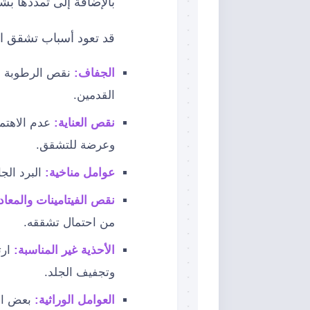
بالإضافة إلى تمددها بش
قد تعود أسباب تشقق الق
الجفاف:
نقص الرطوبة في
القدمين.
نقص العناية:
عدم الاهتم
وعرضة للتشقق.
عوامل مناخية:
البرد الجا
نقص الفيتامينات والمعا
من احتمال تشققه.
الأحذية غير المناسبة:
ارت
وتجفيف الجلد.
العوامل الوراثية:
بعض ال