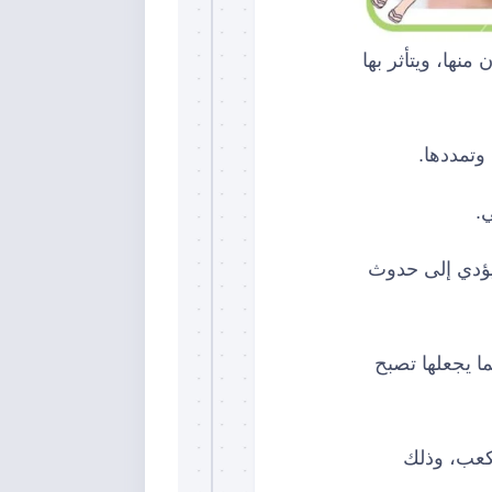
 20% من البالغين يعانون منها، ويتأثر بها
تمددها.
.
 يؤدي إلى حدوث
ا يجعلها تصبح
كعب، وذلك