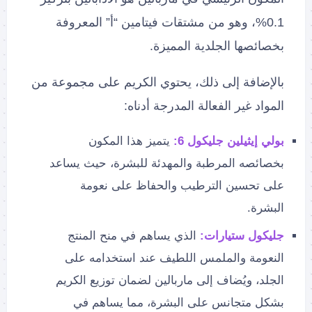
0.1%، وهو من مشتقات فيتامين “أ” المعروفة
بخصائصها الجلدية المميزة.
بالإضافة إلى ذلك، يحتوي الكريم على مجموعة من
المواد غير الفعالة المدرجة أدناه:
بولي إيثيلين جليكول 6:
يتميز هذا المكون
بخصائصه المرطبة والمهدئة للبشرة، حيث يساعد
على تحسين الترطيب والحفاظ على نعومة
البشرة.
جليكول ستيارات:
الذي يساهم في منح المنتج
النعومة والملمس اللطيف عند استخدامه على
الجلد، ويُضاف إلى ماربالين لضمان توزيع الكريم
بشكل متجانس على البشرة، مما يساهم في