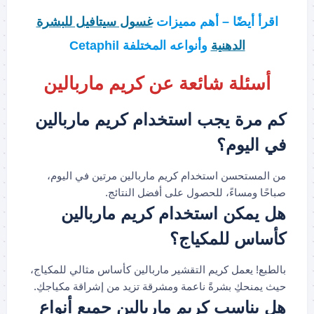
اقرأ أيضًا – أهم مميزات
غسول سيتافيل للبشرة
الدهنية
وأنواعه المختلفة Cetaphil
أسئلة شائعة عن كريم ماربالين
كم مرة يجب استخدام كريم ماربالين
في اليوم؟
من المستحسن استخدام كريم ماربالين مرتين في اليوم،
صباحًا ومساءً، للحصول على أفضل النتائج.
هل يمكن استخدام كريم ماربالين
كأساس للمكياج؟
بالطبع! يعمل كريم التقشير ماربالين كأساس مثالي للمكياج،
حيث يمنحكِ بشرةً ناعمة ومشرقة تزيد من إشراقة مكياجكِ.
هل يناسب كريم ماربالين جميع أنواع