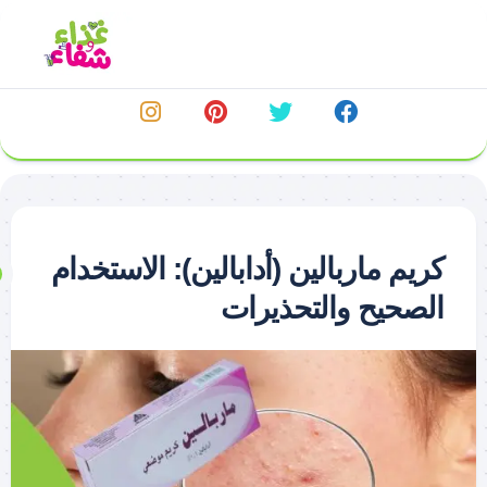
خطي
لى
لمحتوى
كريم ماربالين (أدابالين): الاستخدام
الصحيح والتحذيرات